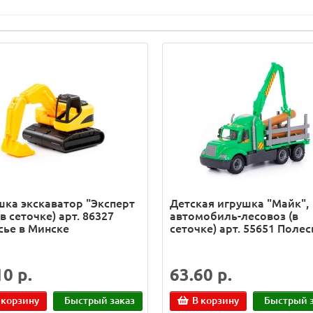
шка экскаватор "Эксперт
Детская игрушка "Майк",
в сеточке) арт. 86327
автомобиль-лесовоз (в
сье в Минске
сеточке) арт. 55651 Полес
10 р.
63.60 р.
 корзину
Быстрый заказ
В корзину
Быстрый з