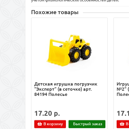
учётом физиологических особенностей детей.
Похожие товары
Детская игрушка погрузчик
Игру
"Эксперт" (в сеточке) арт.
№2" (
84194 Полесье
Поле
17.20 р.
17.
В корзину
Быстрый заказ
В