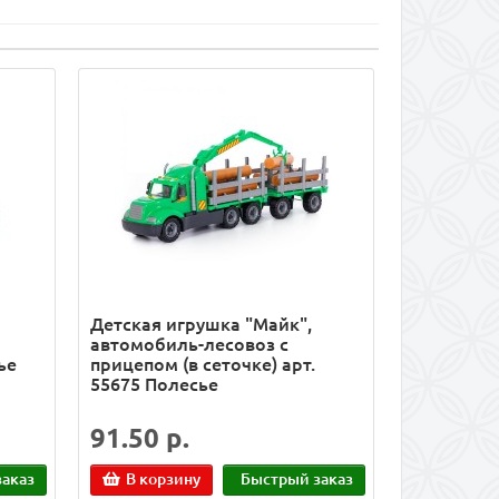
Детская игрушка "Майк",
автомобиль-лесовоз с
ье
прицепом (в сеточке) арт.
55675 Полесье
91.50 р.
аказ
В корзину
Быстрый заказ