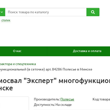
:
столик
О нас
Доставка и оплата
рактора и спецтехника
ункциональный (в сеточке) арт. 84286 Полесье в Минске
освал "Эксперт" многофункцион
нске
Производитель:
Полесье
Код товар
Доступность: На складе