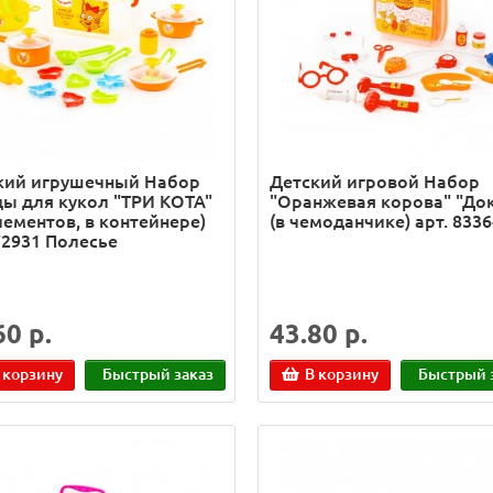
кий игрушечный Набор
Детский игровой Набор
ды для кукол "ТРИ КОТА"
"Оранжевая корова" "До
лементов, в контейнере)
(в чемоданчике) арт. 8336
72931 Полесье
60 р.
43.80 р.
 корзину
Быстрый заказ
В корзину
Быстрый 