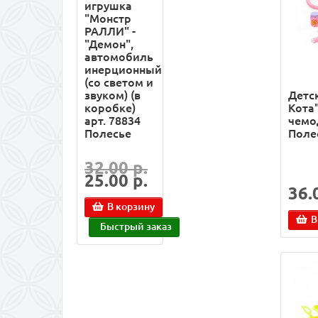
игрушка
"Монстр
РАЛЛИ" -
"Демон",
автомобиль
инерционный
(со светом и
звуком) (в
Детс
коробке)
Кота"
арт. 78834
чемод
Полесье
Поле
32.00 р.
25.00 р.
36.
В корзину
В
Быстрый заказ