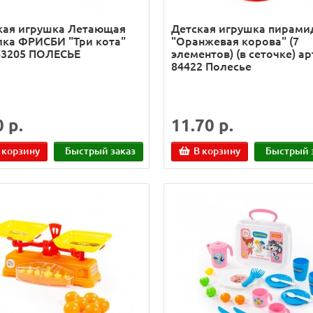
кая игрушка Летающая
Детская игрушка пирами
лка ФРИСБИ "Три кота"
"Оранжевая корова" (7
 63205 ПОЛЕСЬЕ
элементов) (в сеточке) ар
84422 Полесье
0 р.
11.70 р.
 корзину
Быстрый заказ
В корзину
Быстрый 