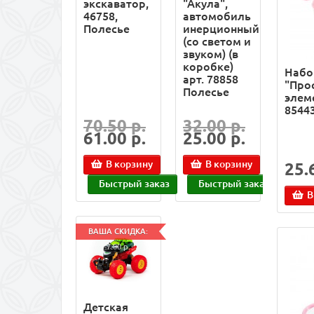
экскаватор,
"Акула",
46758,
автомобиль
Полесье
инерционный
(со светом и
звуком) (в
коробке)
Набо
арт. 78858
"Про
Полесье
элеме
8544
70.50 р.
32.00 р.
61.00 р.
25.00 р.
В корзину
В корзину
25.
Быстрый заказ
Быстрый заказ
В
ВАША СКИДКА:
7.00 р.
Детская