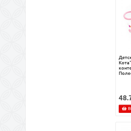
Детс
Кота"
конте
Поле
48.
В