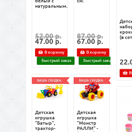
белый с
см.
натуральным.
Детс
набо
крок
52.00 р.
87.00 р.
(в се
47.00 р.
67.00 р.
В корзину
В корзину
Быстрый заказ
Быстрый заказ
22.
В
ВАША СКИДКА:
ВАША СКИДКА:
9.50 р.
7.00 р.
Детская
Детская
игрушка
игрушка
"Батыр",
"Монстр
трактор-
РАЛЛИ" -