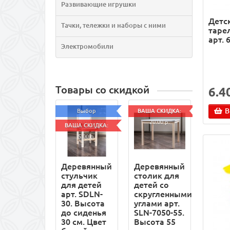
Развивающие игрушки
Детс
Тачки, тележки и наборы с ними
таре
арт.
Электромобили
Товары со скидкой
6.4
В
Выбор
ВАША СКИДКА:
покупателей!
20.00 р.
ВАША СКИДКА:
5.00 р.
Деревянный
Деревянный
стульчик
столик для
для детей
детей со
арт. SDLN-
скругленными
30. Высота
углами арт.
до сиденья
SLN-7050-55.
30 см. Цвет
Высота 55