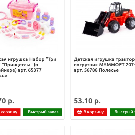
кая игрушка Набор "Три
Детская игрушка трактор
 "Принцессы" (в
погрузчик MAMMOET 207
йнере) арт. 65377
арт. 56788 Полесье
сье
70 р.
53.10 р.
 корзину
Быстрый заказ
В корзину
Быстрый 