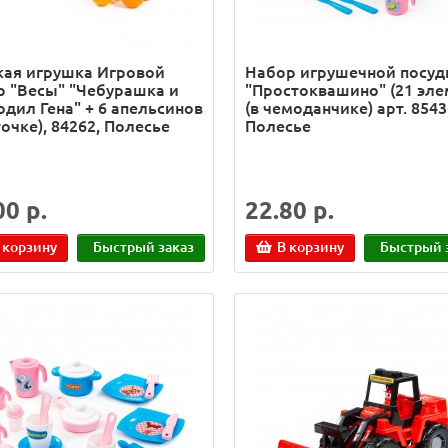
кая игрушка Игровой
Набор игрушечной посу
р "Весы" "Чебурашка и
"Простоквашино" (21 эле
одил Гена" + 6 апельсинов
(в чемоданчике) арт. 8543
точке), 84262, Полесье
Полесье
00 р.
22.80 р.
 корзину
Быстрый заказ
В корзину
Быстрый 