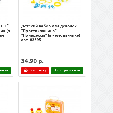
OET"
Детский набор для девочек
ик (в
"Простоквашино"
сье
"Принцессы" (в чемоданчике)
арт. 83395
34.90 р.
заказ
В корзину
Быстрый заказ