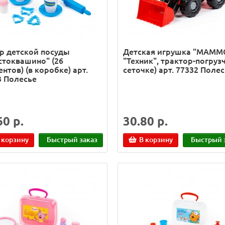
р детской посуды
Детская игрушка "MAMM
стоквашино" (26
"Техник", трактор-погрузч
нтов) (в коробке) арт.
сеточке) арт. 77332 Поле
3 Полесье
60 р.
30.80 р.
 корзину
Быстрый заказ
В корзину
Быстрый 