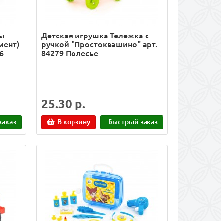
ды
Детская игрушка Тележка с
мент)
ручкой "Простоквашино" арт.
6
84279 Полесье
25.30 р.
заказ
В корзину
Быстрый заказ