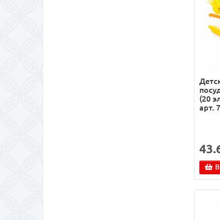
Детс
посу
(20 э
арт. 
43.
В