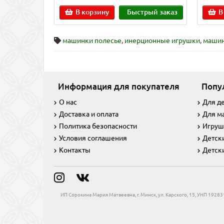
В корзину
Быстрый заказ
В
машинки полесье
,
инерционные игрушки
,
машин
Информация для покупателя
Попу
О нас
Для д
Доставка и оплата
Для м
Политика безопасности
Игруш
Условия соглашения
Детск
Контакты
Детск
ИП Сорокина Мария Матвеевна, г. Минск, ул. Карского, 15, УНП 192