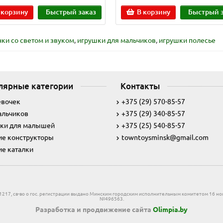
 корзину
Быстрый заказ
В корзину
Быстрый з
ки со светом и звуком
,
игрушки для мальчиков
,
игрушки полесье
лярные категории
Контакты
евочек
+375 (29) 570-85-57
альчиков
+375 (29) 340-85-57
ки для малышей
+375 (25) 540-85-57
ие конструкторы
towntoysminsk@gmail.com
ие каталки
831217, св-во о гос. регистрации выдано Минским городским исполнительным комитетом 16 ноя
№496563.
Разработка и продвижение сайта
Olimpia.by