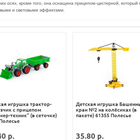
их осях, кроме того, она оснащена прицепом-цистерной, который 
ковыми и световыми эффектами.
кая игрушка трактор-
Детская игрушка Башенн
узчик с прицепом
кран №2 на колёсиках (в
ер-техник" (в сеточке)
пакете) 61355 Полесье
 Полесье
40 р.
35.80 р.