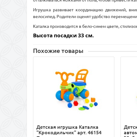
отталкиваться ножками от пола, чтобы привести кат
Игрушка развивает координацию движений, вним
велосипед. Родители оценят удобство перемещения
Каталка производится в бело-синем цвете, стилизо
Высота посадки 33 см.
Похожие товары
Детская игрушка Каталка
Детс
"Крокодильчик" арт. 46154
авто