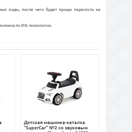
вык езды, после чего будет проще пересесть на
полнена по IML-технологии.
а
Детская машинка-каталка
"SuperCar" №2 со звуковым