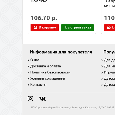
Полесье
"Саб
сигна
106.70 р.
110
В корзину
Быстрый заказ
В
Информация для покупателя
Попу
О нас
Для д
Доставка и оплата
Для м
Политика безопасности
Игруш
Условия соглашения
Детск
Контакты
Детск
ИП Сорокина Мария Матвеевна, г. Минск, ул. Карского, 15, УНП 192