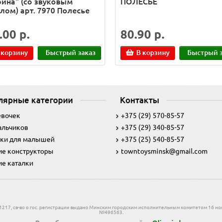
рина" (со звуковым
ПОЛЕСЬЕ
лом) арт. 7970 Полесье
.00 р.
80.90 р.
 корзину
Быстрый заказ
В корзину
Быстрый з
лярные категории
Контакты
евочек
+375 (29) 570-85-57
альчиков
+375 (29) 340-85-57
ки для малышей
+375 (25) 540-85-57
ие конструкторы
towntoysminsk@gmail.com
ие каталки
831217, св-во о гос. регистрации выдано Минским городским исполнительным комитетом 16 ноя
№496563.