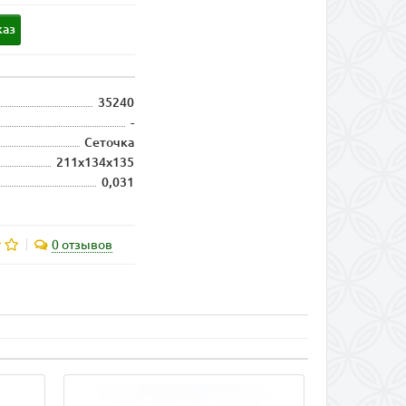
каз
35240
-
Сеточка
211х134х135
0,031
0 отзывов