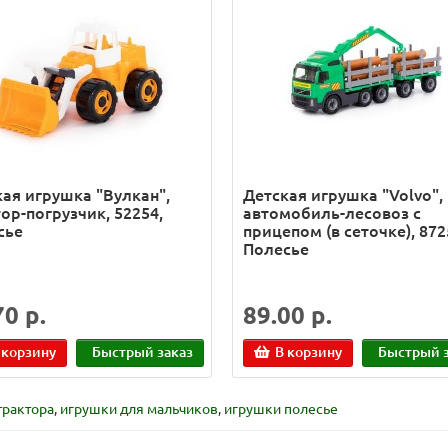
ая игрушка "Вулкан",
Детская игрушка "Volvo",
ор-погрузчик, 52254,
автомобиль-лесовоз с
сье
прицепом (в сеточке), 872
Полесье
70 р.
89.00 р.
 корзину
Быстрый заказ
В корзину
Быстрый з
трактора
,
игрушки для мальчиков
,
игрушки полесье