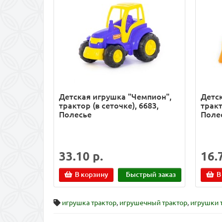
Детская игрушка "Чемпион",
Детск
трактор (в сеточке), 6683,
тракт
Полесье
Поле
33.10 р.
16.
В корзину
Быстрый заказ
В
игрушка трактор
,
игрушечный трактор
,
игрушки 