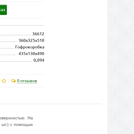
каз
36612
360х325х510
Гофрокоробка
435х130х490
0,094
0 отзывов
оверхностью. На
8 шт.) с помощью