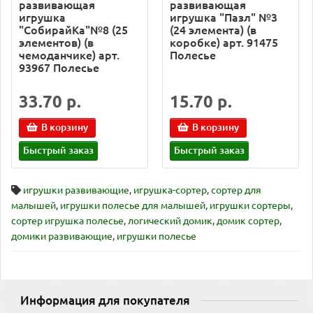
развивающая
развивающая
игрушка
игрушка "Пазл" №3
"СобирайКа"№8 (25
(24 элемента) (в
элементов) (в
коробке) арт. 91475
чемоданчике) арт.
Полесье
93967 Полесье
33.70 р.
15.70 р.
В корзину
В корзину
Быстрый заказ
Быстрый заказ
игрушки развивающие
,
игрушка-сортер
,
сортер для
малышей
,
игрушки полесье для малышей
,
игрушки сортеры
,
сортер игрушка полесье
,
логический домик
,
домик сортер
,
домики развивающие
,
игрушки полесье
Информация для покупателя