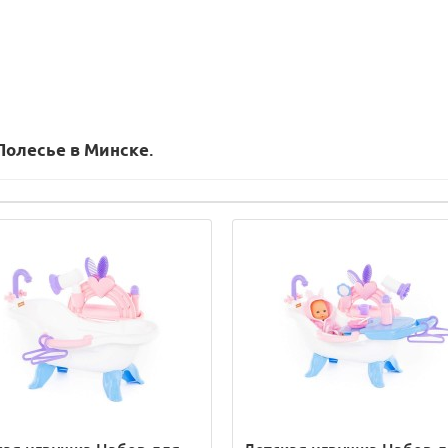
Полесье в Минске
.