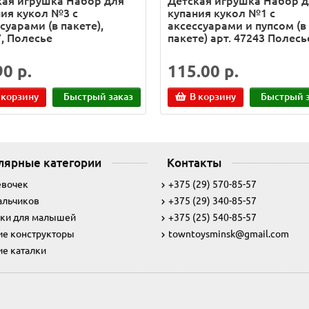
кая игрушка Набор для
Детская игрушка Набор 
ния кукол №3 с
купания кукол №1 с
суарами (в пакете),
аксессуарами и пупсом (в
, Полесье
пакете) арт. 47243 Полесь
90 р.
115.00 р.
 корзину
Быстрый заказ
В корзину
Быстрый з
лярные категории
Контакты
евочек
+375 (29) 570-85-57
альчиков
+375 (29) 340-85-57
ки для малышей
+375 (25) 540-85-57
ие конструкторы
towntoysminsk@gmail.com
ие каталки