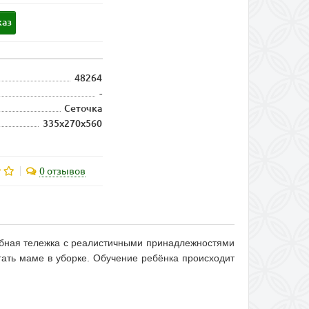
каз
48264
-
Сеточка
335х270х560
0 отзывов
обная тележка с реалистичными принадлежностями
гать маме в уборке. Обучение ребёнка происходит