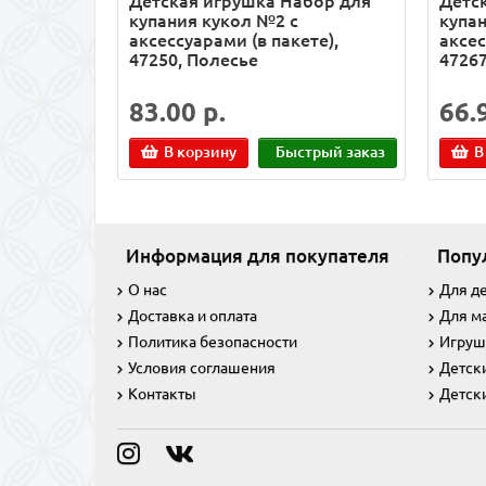
Детская игрушка Набор для
Детс
купания кукол №2 с
купа
аксессуарами (в пакете),
аксес
47250, Полесье
47267
83.00 р.
66.
В корзину
Быстрый заказ
В
Информация для покупателя
Попу
О нас
Для д
Доставка и оплата
Для м
Политика безопасности
Игруш
Условия соглашения
Детск
Контакты
Детск