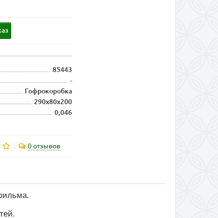
каз
85443
-
Гофрокоробка
290х80х200
0,046
0 отзывов
фильма.
стей.