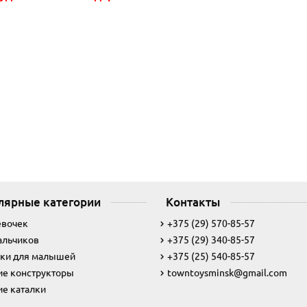
лярные категории
Контакты
евочек
+375 (29) 570-85-57
альчиков
+375 (29) 340-85-57
ки для малышей
+375 (25) 540-85-57
ие конструкторы
towntoysminsk@gmail.com
ие каталки