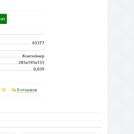
каз
65377
-
Контейнер
285х195х155
0,039
0 отзывов