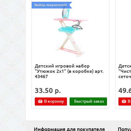
Выбор покупателей!
Детский игровой набор
Детс
"Утюжок 2х1" (в коробке) арт.
"Чист
43467
сеточ
33.50 р.
49.
В корзину
Быстрый заказ
В
Информация для покупателя
Попу