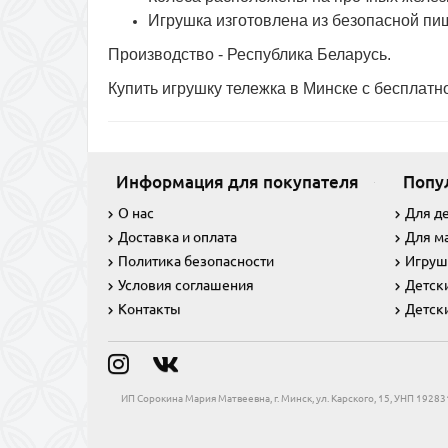
Игрушка изготовлена из безопасной пи
Производство - Республика Беларусь.
Купить игрушку тележка в Минске с бесплатн
Информация для покупателя
Попу
О нас
Для д
Доставка и оплата
Для м
Политика безопасности
Игруш
Условия соглашения
Детск
Контакты
Детск
ИП Сорокина Мария Матвеевна, г. Минск, ул. Карского, 15, УНП 192