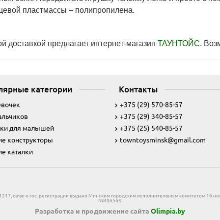
щевой пластмассы – полипропилена.
ой доставкой предлагает интернет-магазин
ТАУНТОЙС
. Воз
лярные категории
Контакты
евочек
+375 (29) 570-85-57
альчиков
+375 (29) 340-85-57
ки для малышей
+375 (25) 540-85-57
ие конструкторы
towntoysminsk@gmail.com
ие каталки
831217, св-во о гос. регистрации выдано Минским городским исполнительным комитетом 16 ноя
№496563.
Разработка и продвижение сайта
Olimpia.by