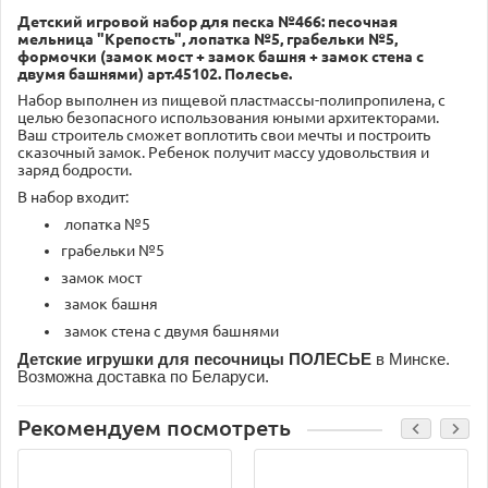
Детский игровой набор для песка №466: песочная
мельница "Крепость", лопатка №5, грабельки №5,
формочки (замок мост + замок башня + замок стена с
двумя башнями) арт.45102. Полесье.
Набор выполнен из пищевой пластмассы-полипропилена, с
целью безопасного использования юными архитекторами.
Ваш строитель сможет воплотить свои мечты и построить
сказочный замок. Ребенок получит массу удовольствия и
заряд бодрости.
В набор входит:
лопатка №5
грабельки №5
замок мост
замок башня
замок стена с двумя башнями
Детские игрушки для песочницы ПОЛЕСЬЕ
в Минске.
Возможна доставка по Беларуси.
Рекомендуем посмотреть