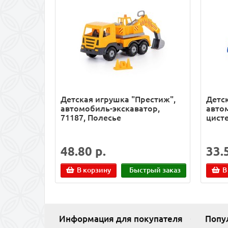
Детская игрушка "Престиж",
Детск
автомобиль-экскаватор,
авто
71187, Полесье
цисте
48.80 р.
33.
В корзину
Быстрый заказ
В
Информация для покупателя
Попу