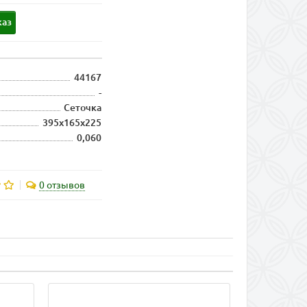
каз
44167
-
Сеточка
395х165х225
0,060
0 отзывов