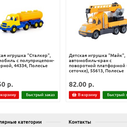
ая игрушка "Сталкер",
Детская игрушка "Майк",
мобиль с полуприцепом-
автомобиль-кран с
рной, 44334, Полесье
поворотной платформой 
сеточке), 55613, Полесье
50 р.
82.00 р.
 корзину
Быстрый заказ
В корзину
Быстрый з
лярные категории
Контакты