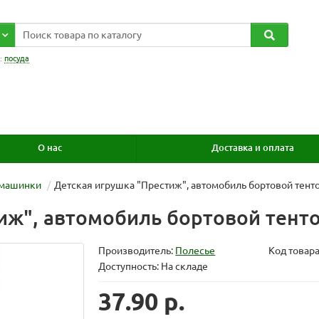
:
посуда
О нас
Доставка и оплата
 машинки
Детская игрушка "Престиж", автомобиль бортовой тент
иж", автомобиль бортовой тенто
Производитель:
Полесье
Код товар
Доступность: На складе
37.90 р.